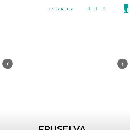
ES
|
CA
|
EN



‹
›
FRUSELVA