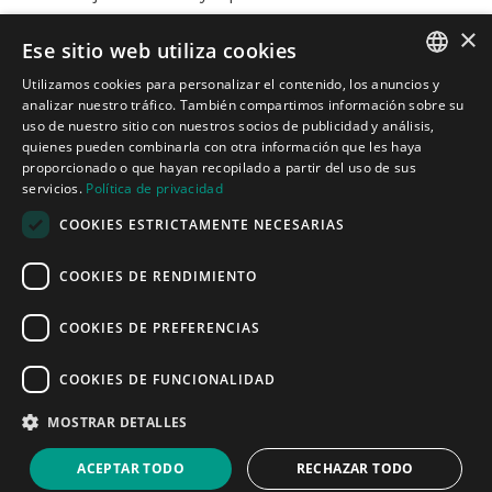
×
Ese sitio web utiliza cookies
Contacto

Utilizamos cookies para personalizar el contenido, los anuncios y
Carrer de Martí l’Humà, 4-6-8, Local 7-B,
SPANISH
analizar nuestro tráfico. También compartimos información sobre su
08850 Gavà, Barcelona
uso de nuestro sitio con nuestros socios de publicidad y análisis,

informacion@cotacreativa.com
quienes pueden combinarla con otra información que les haya
CATALAN
proporcionado o que hayan recopilado a partir del uso de sus
servicios.
Política de privacidad
ENGLISH
COOKIES ESTRICTAMENTE NECESARIAS



Mapa Web
COOKIES DE RENDIMIENTO
Estands de diseño
Espacios comerciales
Servicios
COOKIES DE PREFERENCIAS
Quiénes somos
Blog
COOKIES DE FUNCIONALIDAD
Contacto
Aviso Legal
MOSTRAR DETALLES
Política de privacidad
Política de cookies
ACEPTAR TODO
RECHAZAR TODO