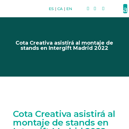
ES
|
CA
|
EN



Cota Creativa asistirá al montaje de
stands en Intergift Madrid 2022
Cota Creativa asistirá al
montaje de stands en