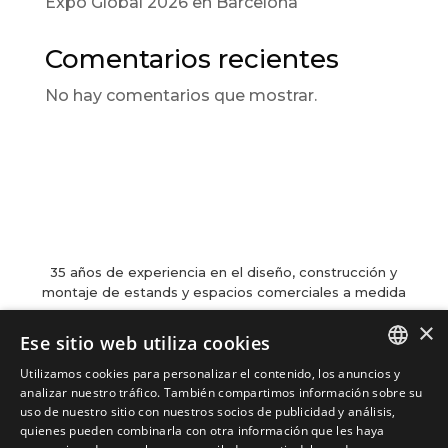
Expo Global 2026 en Barcelona
Comentarios recientes
No hay comentarios que mostrar.
35 años de experiencia en el diseño, construcción y
montaje de estands y espacios comerciales a medida
×
Ese sitio web utiliza cookies
Contacto

Utilizamos cookies para personalizar el contenido, los anuncios y
Carrer de Martí l’Humà, 4-6-8, Local 7-B,
SPANISH
analizar nuestro tráfico. También compartimos información sobre su
08850 Gavà, Barcelona
uso de nuestro sitio con nuestros socios de publicidad y análisis,

informacion@cotacreativa.com
quienes pueden combinarla con otra información que les haya
CATALAN