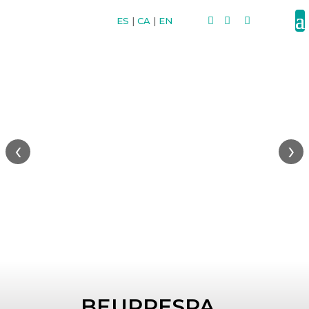
ES
|
CA
|
EN



‹
›
BEURRESPA