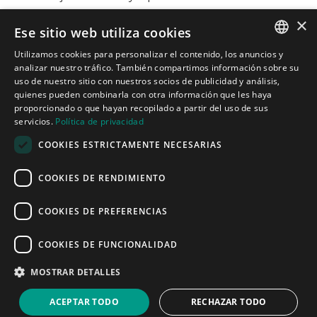
×
Ese sitio web utiliza cookies
Contacto

Utilizamos cookies para personalizar el contenido, los anuncios y
Carrer de Martí l’Humà, 4-6-8, Local 7-B,
SPANISH
analizar nuestro tráfico. También compartimos información sobre su
08850 Gavà, Barcelona
uso de nuestro sitio con nuestros socios de publicidad y análisis,

informacion@cotacreativa.com
quienes pueden combinarla con otra información que les haya
CATALAN
proporcionado o que hayan recopilado a partir del uso de sus
servicios.
Política de privacidad
ENGLISH
COOKIES ESTRICTAMENTE NECESARIAS



Mapa Web
COOKIES DE RENDIMIENTO
Estands de diseño
Espacios comerciales
Servicios
COOKIES DE PREFERENCIAS
Quiénes somos
Blog
COOKIES DE FUNCIONALIDAD
Contacto
Aviso Legal
MOSTRAR DETALLES
Política de privacidad
Política de cookies
ACEPTAR TODO
RECHAZAR TODO