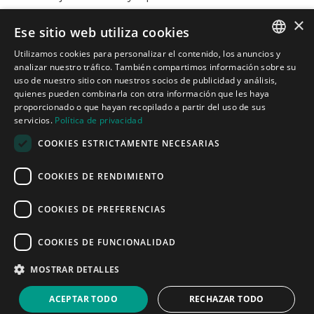
×
Ese sitio web utiliza cookies
Contacto

Utilizamos cookies para personalizar el contenido, los anuncios y
Carrer de Martí l’Humà, 4-6-8, Local 7-B,
SPANISH
analizar nuestro tráfico. También compartimos información sobre su
08850 Gavà, Barcelona
uso de nuestro sitio con nuestros socios de publicidad y análisis,

informacion@cotacreativa.com
quienes pueden combinarla con otra información que les haya
CATALAN
proporcionado o que hayan recopilado a partir del uso de sus
servicios.
Política de privacidad
ENGLISH
COOKIES ESTRICTAMENTE NECESARIAS



Mapa Web
COOKIES DE RENDIMIENTO
Estands de diseño
Espacios comerciales
Servicios
COOKIES DE PREFERENCIAS
Quiénes somos
Blog
COOKIES DE FUNCIONALIDAD
Contacto
Aviso Legal
MOSTRAR DETALLES
Política de privacidad
Política de cookies
ACEPTAR TODO
RECHAZAR TODO