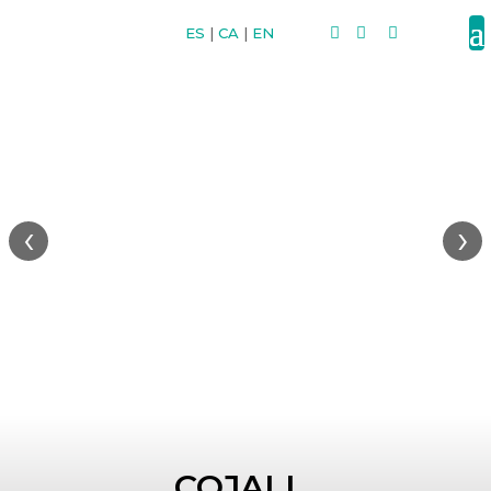
ES
|
CA
|
EN



‹
›
COJALI