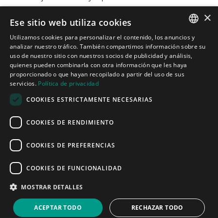
×
Ese sitio web utiliza cookies
Contacto

Utilizamos cookies para personalizar el contenido, los anuncios y
Carrer de Martí l’Humà, 4-6-8, Local 7-B,
SPANISH
analizar nuestro tráfico. También compartimos información sobre su
08850 Gavà, Barcelona
uso de nuestro sitio con nuestros socios de publicidad y análisis,

informacion@cotacreativa.com
quienes pueden combinarla con otra información que les haya
CATALAN
proporcionado o que hayan recopilado a partir del uso de sus
servicios.
Política de privacidad
ENGLISH
COOKIES ESTRICTAMENTE NECESARIAS



Mapa Web
COOKIES DE RENDIMIENTO
Estands de diseño
Espacios comerciales
Servicios
COOKIES DE PREFERENCIAS
Quiénes somos
Blog
COOKIES DE FUNCIONALIDAD
Contacto
Aviso Legal
MOSTRAR DETALLES
Política de privacidad
Política de cookies
ACEPTAR TODO
RECHAZAR TODO