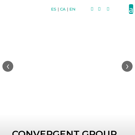
ES
|
CA
|
EN



‹
›
CONVERGENT GROUP