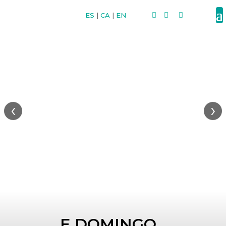
ES
|
CA
|
EN



‹
›
E DOMINGO