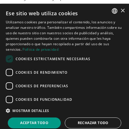
×
Ese sitio web utiliza cookies
Contacto
Utilizamos cookies para personalizar el contenido, los anuncios y
Carrer de Martí l’Humà, 4-6-8, Local 7-B,
SPANISH
analizar nuestro tráfico. También compartimos información sobre su
08850 Gavà, Barcelona
uso de nuestro sitio con nuestros socios de publicidad y análisis,
informacion@cotacreativa.com
quienes pueden combinarla con otra información que les haya
CATALAN
proporcionado o que hayan recopilado a partir del uso de sus
servicios.
Política de privacidad
ENGLISH
COOKIES ESTRICTAMENTE NECESARIAS



Mapa Web
COOKIES DE RENDIMIENTO
Estands de diseño
Espacios comerciales
Servicios
COOKIES DE PREFERENCIAS
Quiénes somos
Blog
COOKIES DE FUNCIONALIDAD
Contacto
Aviso Legal
MOSTRAR DETALLES
Política de privacidad
Política de cookies
ACEPTAR TODO
RECHAZAR TODO