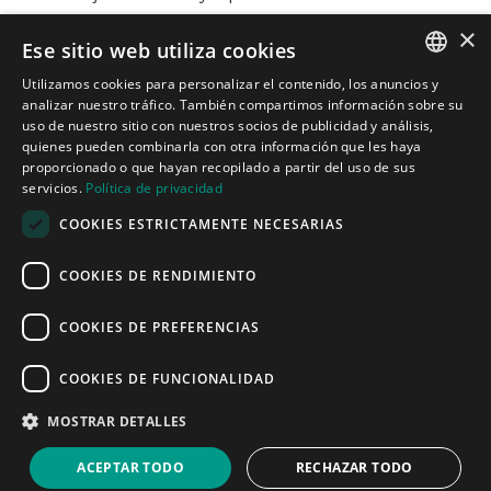
×
Ese sitio web utiliza cookies
Contacto

Utilizamos cookies para personalizar el contenido, los anuncios y
Carrer de Martí l’Humà, 4-6-8, Local 7-B,
SPANISH
analizar nuestro tráfico. También compartimos información sobre su
08850 Gavà, Barcelona
uso de nuestro sitio con nuestros socios de publicidad y análisis,

informacion@cotacreativa.com
quienes pueden combinarla con otra información que les haya
CATALAN
proporcionado o que hayan recopilado a partir del uso de sus
servicios.
Política de privacidad
ENGLISH
COOKIES ESTRICTAMENTE NECESARIAS



Mapa Web
COOKIES DE RENDIMIENTO
Estands de diseño
Espacios comerciales
Servicios
COOKIES DE PREFERENCIAS
Quiénes somos
Blog
COOKIES DE FUNCIONALIDAD
Contacto
Aviso Legal
MOSTRAR DETALLES
Política de privacidad
Política de cookies
ACEPTAR TODO
RECHAZAR TODO