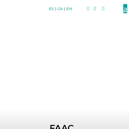
ES
|
CA
|
EN



FAAC