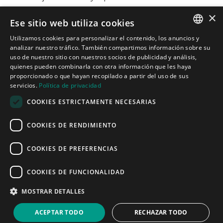
×
Ese sitio web utiliza cookies
Contacto

Utilizamos cookies para personalizar el contenido, los anuncios y
Carrer de Martí l’Humà, 4-6-8, Local 7-B,
SPANISH
analizar nuestro tráfico. También compartimos información sobre su
08850 Gavà, Barcelona
uso de nuestro sitio con nuestros socios de publicidad y análisis,

informacion@cotacreativa.com
quienes pueden combinarla con otra información que les haya
CATALAN
proporcionado o que hayan recopilado a partir del uso de sus
servicios.
Política de privacidad
ENGLISH
COOKIES ESTRICTAMENTE NECESARIAS



Mapa Web
COOKIES DE RENDIMIENTO
Estands de diseño
Espacios comerciales
Servicios
COOKIES DE PREFERENCIAS
Quiénes somos
Blog
COOKIES DE FUNCIONALIDAD
Contacto
Aviso Legal
MOSTRAR DETALLES
Política de privacidad
Política de cookies
ACEPTAR TODO
RECHAZAR TODO