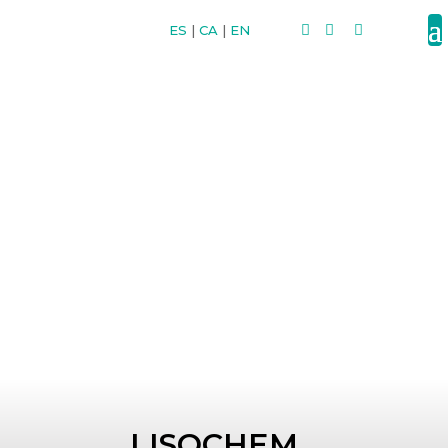
ES
|
CA
|
EN



LISOCHEM