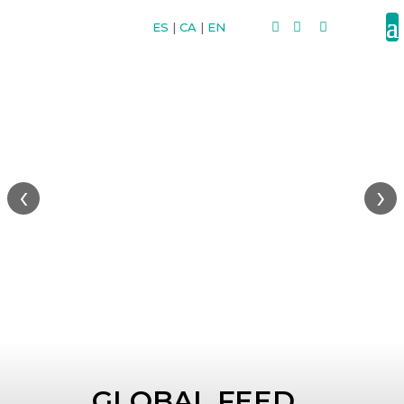
ES
|
CA
|
EN



‹
›
GLOBAL FEED