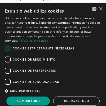
×
Ese sitio web utiliza cookies
Contacto

Utilizamos cookies para personalizar el contenido, los anuncios y
Carrer de Martí l’Humà, 4-6-8, Local 7-B,
SPANISH
analizar nuestro tráfico. También compartimos información sobre su
08850 Gavà, Barcelona
uso de nuestro sitio con nuestros socios de publicidad y análisis,

informacion@cotacreativa.com
quienes pueden combinarla con otra información que les haya
CATALAN
proporcionado o que hayan recopilado a partir del uso de sus
servicios.
Política de privacidad
ENGLISH
COOKIES ESTRICTAMENTE NECESARIAS



Mapa Web
COOKIES DE RENDIMIENTO
Estands de diseño
Espacios comerciales
Servicios
COOKIES DE PREFERENCIAS
Quiénes somos
Blog
COOKIES DE FUNCIONALIDAD
Contacto
Aviso Legal
MOSTRAR DETALLES
Política de privacidad
Política de cookies
ACEPTAR TODO
RECHAZAR TODO