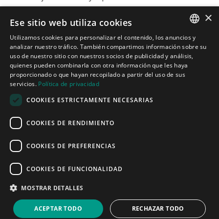
×
Ese sitio web utiliza cookies
Contacto
Utilizamos cookies para personalizar el contenido, los anuncios y
Carrer de Martí l’Humà, 4-6-8, Local 7-B,
SPANISH
analizar nuestro tráfico. También compartimos información sobre su
08850 Gavà, Barcelona
uso de nuestro sitio con nuestros socios de publicidad y análisis,
informacion@cotacreativa.com
quienes pueden combinarla con otra información que les haya
CATALAN
proporcionado o que hayan recopilado a partir del uso de sus
servicios.
Política de privacidad
ENGLISH
COOKIES ESTRICTAMENTE NECESARIAS



Mapa Web
COOKIES DE RENDIMIENTO
Estands de diseño
Espacios comerciales
Servicios
COOKIES DE PREFERENCIAS
Quiénes somos
Blog
COOKIES DE FUNCIONALIDAD
Contacto
Aviso Legal
MOSTRAR DETALLES
Política de privacidad
Política de cookies
ACEPTAR TODO
RECHAZAR TODO