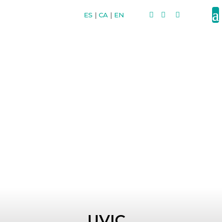
ES
|
CA
|
EN



UVIC